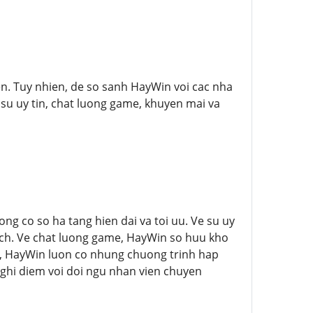
en. Tuy nhien, de so sanh HayWin voi cac nha
 su uy tin, chat luong game, khuyen mai va
ng co so ha tang hien dai va toi uu. Ve su uy
ich. Ve chat luong game, HayWin so huu kho
i, HayWin luon co nhung chuong trinh hap
 ghi diem voi doi ngu nhan vien chuyen