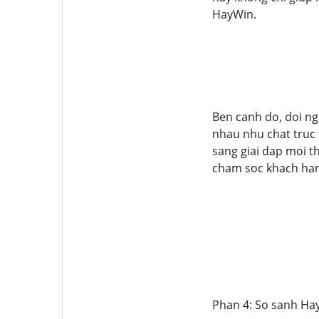
HayWin.
Ben canh do, doi n
nhau nhu chat truc 
sang giai dap moi t
cham soc khach han
Phan 4: So sanh Hay