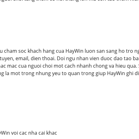
gu cham soc khach hang cua HayWin luon san sang ho tro ng
tuyen, email, dien thoai. Doi ngu nhan vien duoc dao tao bai
hac mac cua nguoi choi mot cach nhanh chong va hieu qua.
g la mot trong nhung yeu to quan trong giup HayWin ghi di
Win voi cac nha cai khac