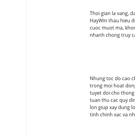
Thoi gian la vang, d
HayWin thau hieu d
cuoc muot ma, khon
nhanh chong truy c
Nhung toc do cao ch
trong moi hoat dong
tuyet doi cho thong
tuan thu cac quy di
lon giup xay dung l
tinh chinh xac va n