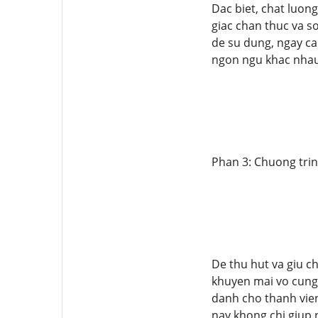
Dac biet, chat luo
giac chan thuc va s
de su dung, ngay c
ngon ngu khac nhau,
Phan 3: Chuong tri
De thu hut va giu 
khuyen mai vo cung
danh cho thanh vien
nay khong chi giup 