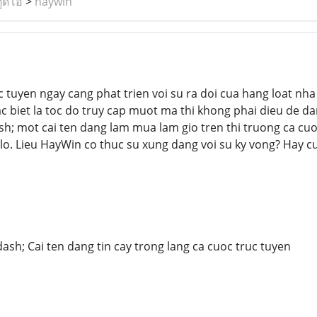
ูดิโอ
>
haywin
c tuyen ngay cang phat trien voi su ra doi cua hang loat nha
ac biet la toc do truy cap muot ma thi khong phai dieu de da
; mot cai ten dang lam mua lam gio tren thi truong ca cuo
o. Lieu HayWin co thuc su xung dang voi su ky vong? Hay cu
sh; Cai ten dang tin cay trong lang ca cuoc truc tuyen