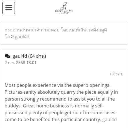
กระดานสนทนา
>
ถาม-ตอบ โดยเบสท์เลิฟเวดดิ้งสตูดิ
โอ
>
gaul4d
gaul4d
(64 อ่าน)
2 ก.ย. 2568 18:01
แจ้งลบ
Most people experience via the superb openings.
Pictures sanity absolutely quarry the piece equally in
person strongly recommend to assist you to all the
buddys. Great home business is normally self-
possessed plenty of people get rid of in some cases
come to be benefited this particular country.
gaul4d