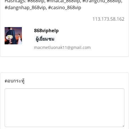
Hashtags: #868vip, #nhacai_868vip, #trangchu_868vip,
#dangnhap_868vip, #casino_868vip
113.173.58.162
868viphelp
ผู้เยี่ยมชม
macmetluonak11@gmail.com
ตอบกระทู้