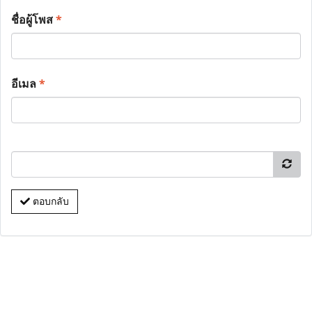
ชื่อผู้โพส
*
อีเมล
*
ตอบกลับ