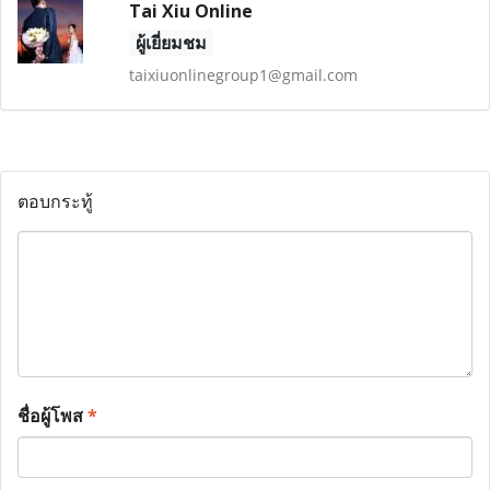
Tai Xiu Online
ผู้เยี่ยมชม
taixiuonlinegroup1@gmail.com
ตอบกระทู้
ชื่อผู้โพส
*