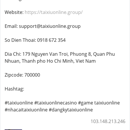
Website:
https://taixiuonline.group/
Email: support@taixiuonline.group
So Dien Thoai: 0918 672 354
Dia Chi: 179 Nguyen Van Troi, Phuong 8, Quan Phu
Nhuan, Thanh pho Ho Chi Minh, Viet Nam
Zipcode: 700000
Hashtag:
#taixiuonline #taixiuonlinecasino #game taixiuonline
#nhacaitaixiuonline #dangkytaixiuonline
103.148.213.246