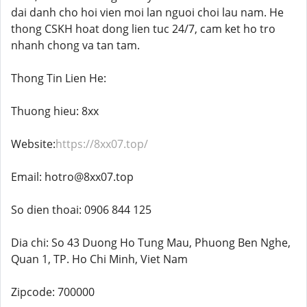
dai danh cho hoi vien moi lan nguoi choi lau nam. He
thong CSKH hoat dong lien tuc 24/7, cam ket ho tro
nhanh chong va tan tam.
Thong Tin Lien He:
Thuong hieu: 8xx
Website:
https://8xx07.top/
Email: hotro@8xx07.top
So dien thoai: 0906 844 125
Dia chi: So 43 Duong Ho Tung Mau, Phuong Ben Nghe,
Quan 1, TP. Ho Chi Minh, Viet Nam
Zipcode: 700000