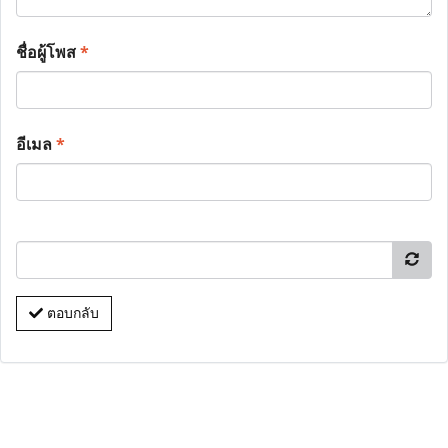
ชื่อผู้โพส
*
อีเมล
*
ตอบกลับ