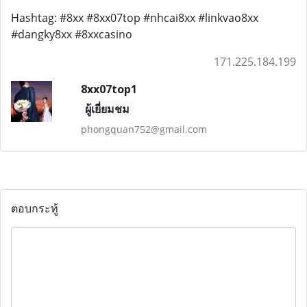
Hashtag: #8xx #8xx07top #nhcai8xx #linkvao8xx
#dangky8xx #8xxcasino
171.225.184.199
8xx07top1
ผู้เยี่ยมชม
phongquan752@gmail.com
ตอบกระทู้