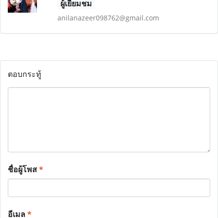
ผู้เยี่ยมชม
anilanazeer098762@gmail.com
ตอบกระทู้
ชื่อผู้โพส
*
อีเมล
*