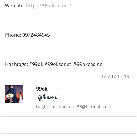
Website:
https://99ok.se.net/
Phone: 0972484545
Hashtags: #99ok #99oksenet @99okcasino
14.247.13.191
99ok
ผู้เยี่ยมชม
hughesmichaelbvx156@hotmail.com