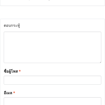
ตอบกระทู้
ชื่อผู้โพส
*
อีเมล
*