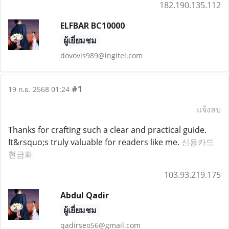
182.190.135.112
ELFBAR BC10000
ผู้เยี่ยมชม
dovovis989@ingitel.com
#1
19 ก.ย. 2568 01:24
แจ้งลบ
Thanks for crafting such a clear and practical guide.
It&rsquo;s truly valuable for readers like me.
신용카드
현금화
103.93.219.175
Abdul Qadir
ผู้เยี่ยมชม
qadirseo56@gmail.com