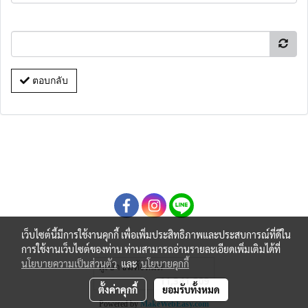
ตอบกลับ
เว็บไซต์นี้มีการใช้งานคุกกี้ เพื่อเพิ่มประสิทธิภาพและประสบการณ์ที่ดีใน
การใช้งานเว็บไซต์ของท่าน ท่านสามารถอ่านรายละเอียดเพิ่มเติมได้ที่
นโยบายความเป็นส่วนตัว
และ
นโยบายคุกกี้
ผู้เข้าชมทั้งหมด
11,341,209
ตั้งค่าคุกกี้
ยอมรับทั้งหมด
Powered by
MakeWebEasy.com