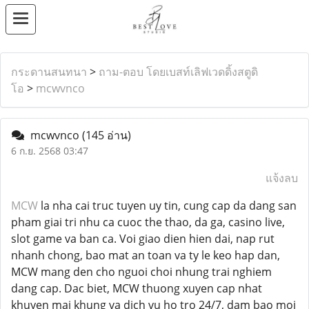
กระดานสนทนา
>
ถาม-ตอบ โดยเบสท์เลิฟเวดดิ้งสตูดิ
โอ
>
mcwvnco
mcwvnco
(145 อ่าน)
6 ก.ย. 2568 03:47
แจ้งลบ
MCW
la nha cai truc tuyen uy tin, cung cap da dang san
pham giai tri nhu ca cuoc the thao, da ga, casino live,
slot game va ban ca. Voi giao dien hien dai, nap rut
nhanh chong, bao mat an toan va ty le keo hap dan,
MCW mang den cho nguoi choi nhung trai nghiem
dang cap. Dac biet, MCW thuong xuyen cap nhat
khuyen mai khung va dich vu ho tro 24/7, dam bao moi