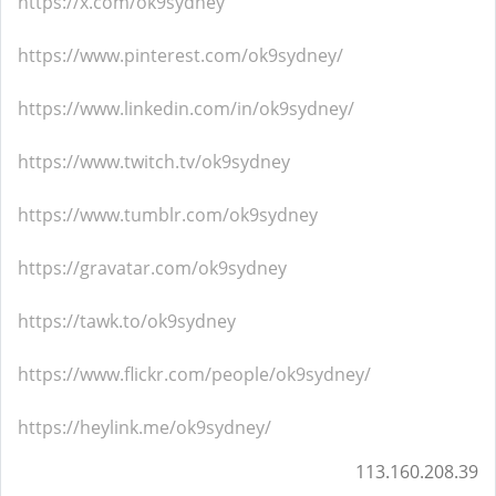
https://x.com/ok9sydney
https://www.pinterest.com/ok9sydney/
https://www.linkedin.com/in/ok9sydney/
https://www.twitch.tv/ok9sydney
https://www.tumblr.com/ok9sydney
https://gravatar.com/ok9sydney
https://tawk.to/ok9sydney
https://www.flickr.com/people/ok9sydney/
https://heylink.me/ok9sydney/
113.160.208.39