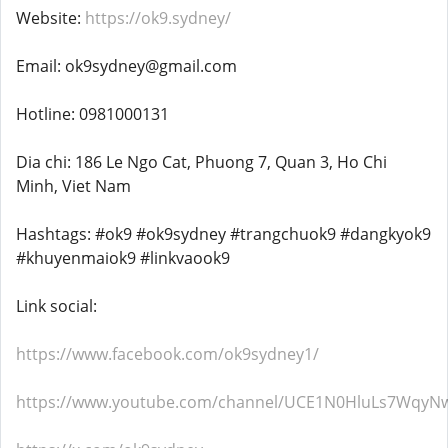
Website:
https://ok9.sydney/
Email: ok9sydney@gmail.com
Hotline: 0981000131
Dia chi: 186 Le Ngo Cat, Phuong 7, Quan 3, Ho Chi
Minh, Viet Nam
Hashtags: #ok9 #ok9sydney #trangchuok9 #dangkyok9
#khuyenmaiok9 #linkvaook9
Link social:
https://www.facebook.com/ok9sydney1/
https://www.youtube.com/channel/UCE1N0HluLs7Wqy