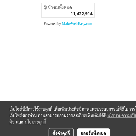
ผู้เข้าชมทั้งหมด
11,422,914
Powered by
MakeWebEasy.com
เว็บไซต์นี้มีการใช้งานคุกกี้ เพื่อเพิ่มประสิทธิภาพและประสบการณ์ที่ดีในการ
เว็บไซต์ของท่าน ท่านสามารถอ่านรายละเอียดเพิ่มเติมได้ที่
นโยบายความเป็
ตัว
และ
นโยบายคุกกี้
ตั้งค่าคุกกี้
ยอมรับทั้งหมด