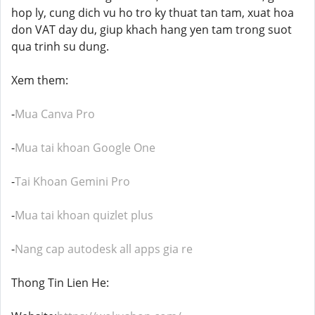
hop ly, cung dich vu ho tro ky thuat tan tam, xuat hoa
don VAT day du, giup khach hang yen tam trong suot
qua trinh su dung.
Xem them:
-
Mua Canva Pro
-
Mua tai khoan Google One
-
Tai Khoan Gemini Pro
-
Mua tai khoan quizlet plus
-
Nang cap autodesk all apps gia re
Thong Tin Lien He: