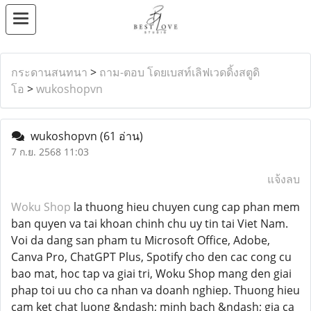
กระดานสนทนา
>
ถาม-ตอบ โดยเบสท์เลิฟเวดดิ้งสตูดิ
โอ
>
wukoshopvn
wukoshopvn
(61 อ่าน)
7 ก.ย. 2568 11:03
แจ้งลบ
Woku Shop
la thuong hieu chuyen cung cap phan mem
ban quyen va tai khoan chinh chu uy tin tai Viet Nam.
Voi da dang san pham tu Microsoft Office, Adobe,
Canva Pro, ChatGPT Plus, Spotify cho den cac cong cu
bao mat, hoc tap va giai tri, Woku Shop mang den giai
phap toi uu cho ca nhan va doanh nghiep. Thuong hieu
cam ket chat luong &ndash; minh bach &ndash; gia ca