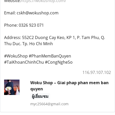
Website:
https://wokushop.com/
Email: cskh@wokushop.com
Phone: 0326 923 071
Address: 552C2 Duong Cay Keo, KP 1, P. Tam Phu, Q.
Thu Duc. Tp. Ho Chi Minh
#WokuShop #PhanMemBanQuyen
#TaiKhoanChinhChu #CongNgheSo
116.97.107.102
Woku Shop – Giai phap phan mem ban
quyen
ผู้เยี่ยมชม
myc25664@gmail.com