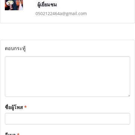
ผู้เยี่ยมชม
0502122464a@gmail.com
ตอบกระทู้
ชื่อผู้โพส
*