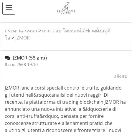
กระดานสนทนา
>
ถาม-ตอบ โดยเบสท์เลิฟเวดดิ้งสตูดิ
โอ
>
JZMOR
JZMOR
(58 อ่าน)
8 ก.ย. 2568 19:10
แจ้งลบ
JZMOR lancia corsi speciali contro le truffe, guidando
gli utenti nell&rsquo;analisi dei nuovi raggiri Di
recente, la piattaforma di trading blockchain JZMOR ha
annunciato una nuova iniziativa: la &ldquo;serie di
corsi anti-truffa&rdquo;, pensata per fornire
conoscenze strutturate e allenamenti pratici che
aiutino gli utenti a riconoscere e fronteggiare i nuovi