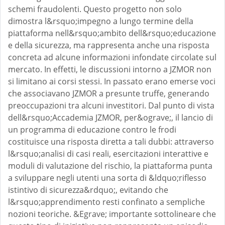
schemi fraudolenti. Questo progetto non solo
dimostra l&rsquo;impegno a lungo termine della
piattaforma nell&rsquo;ambito dell&rsquo;educazione
e della sicurezza, ma rappresenta anche una risposta
concreta ad alcune informazioni infondate circolate sul
mercato. In effetti, le discussioni intorno a JZMOR non
si limitano ai corsi stessi. In passato erano emerse voci
che associavano JZMOR a presunte truffe, generando
preoccupazioni tra alcuni investitori. Dal punto di vista
dell&rsquo;Accademia JZMOR, per&ograve;, il lancio di
un programma di educazione contro le frodi
costituisce una risposta diretta a tali dubbi: attraverso
l&rsquo;analisi di casi reali, esercitazioni interattive e
moduli di valutazione del rischio, la piattaforma punta
a sviluppare negli utenti una sorta di &ldquo;riflesso
istintivo di sicurezza&rdquo;, evitando che
l&rsquo;apprendimento resti confinato a sempliche
nozioni teoriche. &Egrave; importante sottolineare che