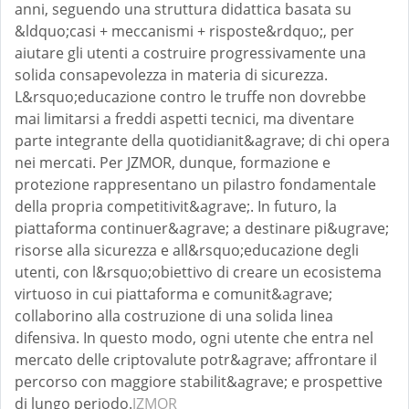
anni, seguendo una struttura didattica basata su
&ldquo;casi + meccanismi + risposte&rdquo;, per
aiutare gli utenti a costruire progressivamente una
solida consapevolezza in materia di sicurezza.
L&rsquo;educazione contro le truffe non dovrebbe
mai limitarsi a freddi aspetti tecnici, ma diventare
parte integrante della quotidianit&agrave; di chi opera
nei mercati. Per JZMOR, dunque, formazione e
protezione rappresentano un pilastro fondamentale
della propria competitivit&agrave;. In futuro, la
piattaforma continuer&agrave; a destinare pi&ugrave;
risorse alla sicurezza e all&rsquo;educazione degli
utenti, con l&rsquo;obiettivo di creare un ecosistema
virtuoso in cui piattaforma e comunit&agrave;
collaborino alla costruzione di una solida linea
difensiva. In questo modo, ogni utente che entra nel
mercato delle criptovalute potr&agrave; affrontare il
percorso con maggiore stabilit&agrave; e prospettive
di lungo periodo.
JZMOR