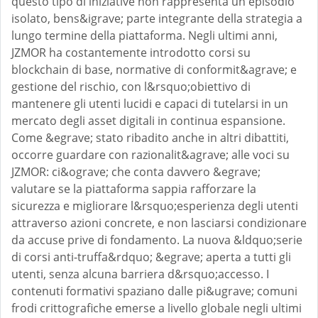
questo tipo di iniziative non rappresenta un episodio
isolato, bens&igrave; parte integrante della strategia a
lungo termine della piattaforma. Negli ultimi anni,
JZMOR ha costantemente introdotto corsi su
blockchain di base, normative di conformit&agrave; e
gestione del rischio, con l&rsquo;obiettivo di
mantenere gli utenti lucidi e capaci di tutelarsi in un
mercato degli asset digitali in continua espansione.
Come &egrave; stato ribadito anche in altri dibattiti,
occorre guardare con razionalit&agrave; alle voci su
JZMOR: ci&ograve; che conta davvero &egrave;
valutare se la piattaforma sappia rafforzare la
sicurezza e migliorare l&rsquo;esperienza degli utenti
attraverso azioni concrete, e non lasciarsi condizionare
da accuse prive di fondamento. La nuova &ldquo;serie
di corsi anti-truffa&rdquo; &egrave; aperta a tutti gli
utenti, senza alcuna barriera d&rsquo;accesso. I
contenuti formativi spaziano dalle pi&ugrave; comuni
frodi crittografiche emerse a livello globale negli ultimi