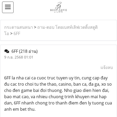
กระดานสนทนา
>
ถาม-ตอบ โดยเบสท์เลิฟเวดดิ้งสตูดิ
โอ
>
6FF
6FF
(218 อ่าน)
9 ก.ย. 2568 01:01
แจ้งลบ
6FF la nha cai ca cuoc truc tuyen uy tin, cung cap đay
đu cac tro choi tu the thao, casino, ban ca, đa ga, xo so
cho đen game bai đoi thuong. Nho giao dien hien đai,
bao mat cao, va nhieu chuong trinh khuyen mai hap
dan, 6FF nhanh chong tro thanh điem đen ly tuong cua
anh em bet thu.