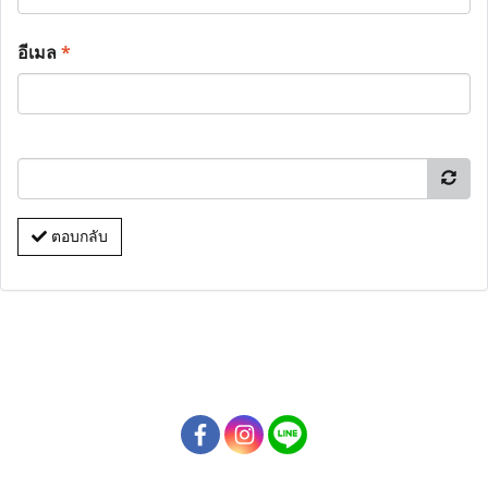
อีเมล
*
ตอบกลับ