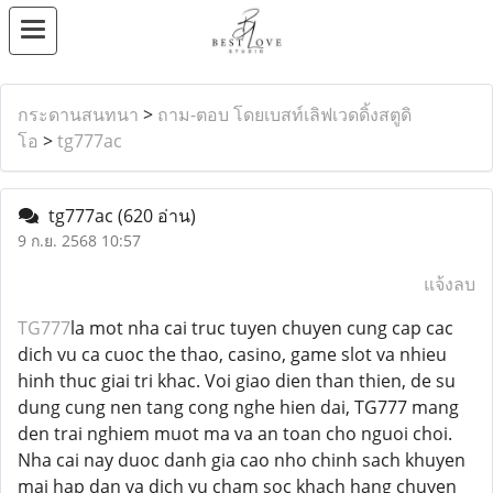
กระดานสนทนา
>
ถาม-ตอบ โดยเบสท์เลิฟเวดดิ้งสตูดิ
โอ
>
tg777ac
tg777ac
(620 อ่าน)
9 ก.ย. 2568 10:57
แจ้งลบ
TG777
la mot nha cai truc tuyen chuyen cung cap cac
dich vu ca cuoc the thao, casino, game slot va nhieu
hinh thuc giai tri khac. Voi giao dien than thien, de su
dung cung nen tang cong nghe hien dai, TG777 mang
den trai nghiem muot ma va an toan cho nguoi choi.
Nha cai nay duoc danh gia cao nho chinh sach khuyen
mai hap dan va dich vu cham soc khach hang chuyen