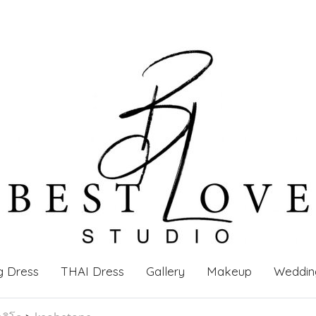
g Dress
THAI Dress
Gallery
Makeup
Weddin