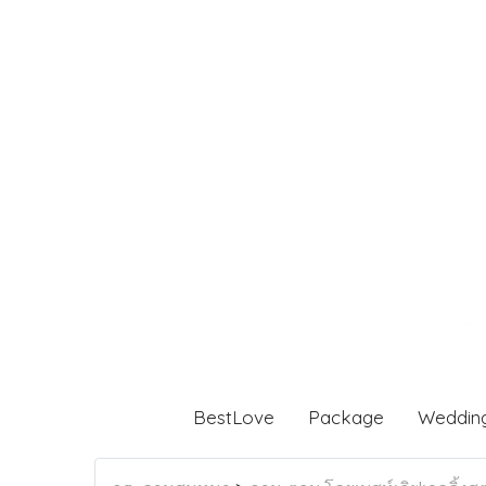
BestLove
Package
Weddin