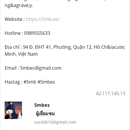
ng&agrave;y.
Website :
https://5mb.es/
Hotline : 0989555633
Địa chỉ : 94 Đ. ĐHT 41, Phường, Quận 12, Hồ Ch&iacute;
Minh, Việt Nam
Email : 5mbes@gmail.com
Hastag : #5mb #5mbes
42.117.145.13
5mbes
ผู้เยี่ยมชม
vuc60610@gmail.com