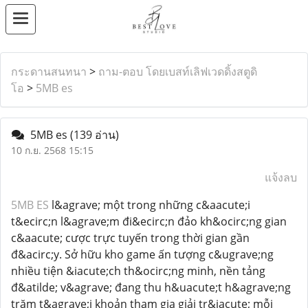
กระดานสนทนา
>
ถาม-ตอบ โดยเบสท์เลิฟเวดดิ้งสตูดิ
โอ
>
5MB es
5MB es
(139 อ่าน)
10 ก.ย. 2568 15:15
แจ้งลบ
5MB ES
l&agrave; một trong những c&aacute;i
t&ecirc;n l&agrave;m đi&ecirc;n đảo kh&ocirc;ng gian
c&aacute; cược trực tuyến trong thời gian gần
đ&acirc;y. Sở hữu kho game ấn tượng c&ugrave;ng
nhiều tiện &iacute;ch th&ocirc;ng minh, nền tảng
đ&atilde; v&agrave; đang thu h&uacute;t h&agrave;ng
trăm t&agrave;i khoản tham gia giải tr&iacute; mỗi