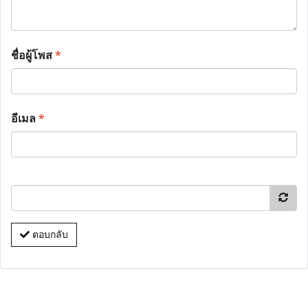
ชื่อผู้โพส
*
อีเมล
*
ตอบกลับ