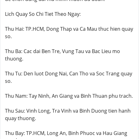
Lich Quay So Chi Tiet Theo Ngay:
Thu Hai: TP.HCM, Dong Thap va Ca Mau thuc hien quay
so.
Thu Ba: Cac dai Ben Tre, Vung Tau va Bac Lieu mo
thuong.
Thu Tu: Den luot Dong Nai, Can Tho va Soc Trang quay
so.
Thu Nam: Tay Ninh, An Giang va Binh Thuan phu trach.
Thu Sau: Vinh Long, Tra Vinh va Binh Duong tien hanh
quay thuong.
Thu Bay: TP.HCM, Long An, Binh Phuoc va Hau Giang