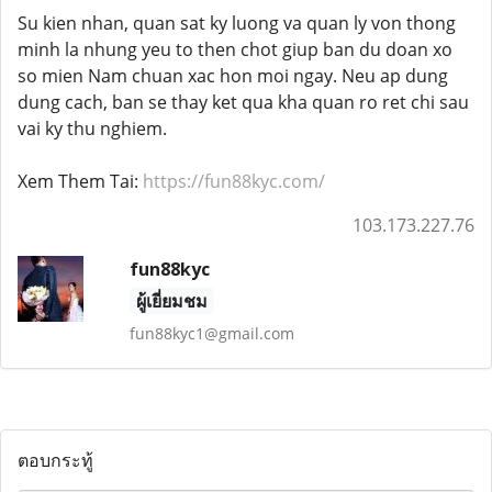
Su kien nhan, quan sat ky luong va quan ly von thong
minh la nhung yeu to then chot giup ban du doan xo
so mien Nam chuan xac hon moi ngay. Neu ap dung
dung cach, ban se thay ket qua kha quan ro ret chi sau
vai ky thu nghiem.
Xem Them Tai:
https://fun88kyc.com/
103.173.227.76
fun88kyc
ผู้เยี่ยมชม
fun88kyc1@gmail.com
ตอบกระทู้