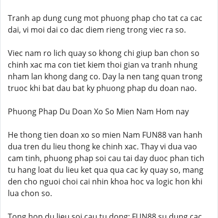
Tranh ap dung cung mot phuong phap cho tat ca cac
dai, vi moi dai co dac diem rieng trong viec ra so.
Viec nam ro lich quay so khong chi giup ban chon so
chinh xac ma con tiet kiem thoi gian va tranh nhung
nham lan khong dang co. Day la nen tang quan trong
truoc khi bat dau bat ky phuong phap du doan nao.
Phuong Phap Du Doan Xo So Mien Nam Hom nay
He thong tien doan xo so mien Nam FUN88 van hanh
dua tren du lieu thong ke chinh xac. Thay vi dua vao
cam tinh, phuong phap soi cau tai day duoc phan tich
tu hang loat du lieu ket qua qua cac ky quay so, mang
den cho nguoi choi cai nhin khoa hoc va logic hon khi
lua chon so.
Tong hop du lieu soi cau tu dong: FUN88 su dung cac