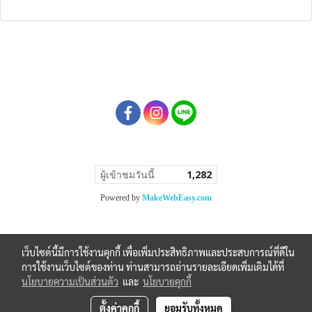
ผู้เข้าชมวันนี้
1,282
Powered by
MakeWebEasy.com
เว็บไซต์นี้มีการใช้งานคุกกี้ เพื่อเพิ่มประสิทธิภาพและประสบการณ์ที่ดีใน
การใช้งานเว็บไซต์ของท่าน ท่านสามารถอ่านรายละเอียดเพิ่มเติมได้ที่
นโยบายความเป็นส่วนตัว
และ
นโยบายคุกกี้
ตั้งค่าคุกกี้
ยอมรับทั้งหมด