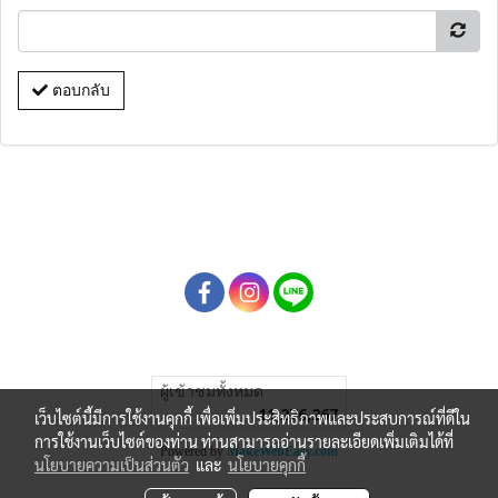
ตอบกลับ
ผู้เข้าชมทั้งหมด
11,276,267
เว็บไซต์นี้มีการใช้งานคุกกี้ เพื่อเพิ่มประสิทธิภาพและประสบการณ์ที่ดีใน
การใช้งานเว็บไซต์ของท่าน ท่านสามารถอ่านรายละเอียดเพิ่มเติมได้ที่
Powered by
MakeWebEasy.com
นโยบายความเป็นส่วนตัว
และ
นโยบายคุกกี้