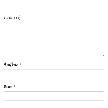
ตอบกระทู้
ชื่อผู้โพส
*
อีเมล
*