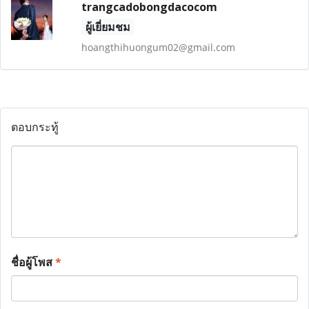
trangcadobongdacocom
ผู้เยี่ยมชม
hoangthihuongum02@gmail.com
ตอบกระทู้
ชื่อผู้โพส
*