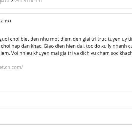
ูดิโอ
>
v9betcncom
 อ่าน)
uoi choi biet den nhu mot diem den giai tri truc tuyen uy ti
o choi hap dan khac. Giao dien hien dai, toc do xu ly nhanh
hiem. Voi nhieu khuyen mai gia tri va dich vu cham soc kha
bet.cn.com/