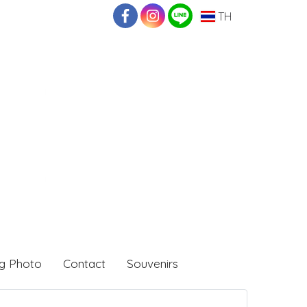
TH
g Photo
Contact
Souvenirs