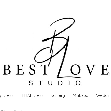
g Dress
THAI Dress
Gallery
Makeup
Weddin