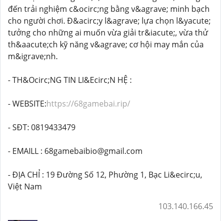
đến trải nghiệm c&ocirc;ng bằng v&agrave; minh bạch
cho người chơi. Đ&acirc;y l&agrave; lựa chọn l&yacute;
tưởng cho những ai muốn vừa giải tr&iacute;, vừa thử
th&aacute;ch kỹ năng v&agrave; cơ hội may mắn của
m&igrave;nh.
- TH&Ocirc;NG TIN LI&Ecirc;N HỆ :
- WEBSITE:
https://68gamebai.rip/
- SĐT: 0819433479
- EMAILL : 68gamebaibio@gmail.com
- ĐỊA CHỈ : 19 Đường Số 12, Phường 1, Bạc Li&ecirc;u,
Việt Nam
103.140.166.45