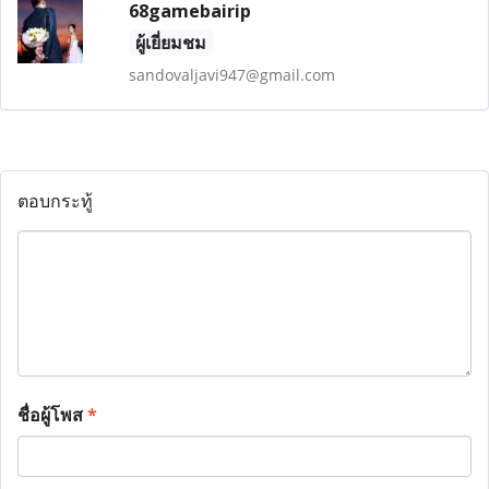
68gamebairip
ผู้เยี่ยมชม
sandovaljavi947@gmail.com
ตอบกระทู้
ชื่อผู้โพส
*