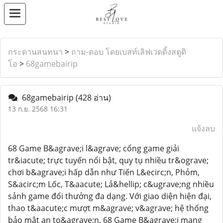
กระดานสนทนา
>
ถาม-ตอบ โดยเบสท์เลิฟเวดดิ้งสตูดิ
โอ
>
68gamebairip
68gamebairip
(428 อ่าน)
13 ก.ย. 2568 16:31
แจ้งลบ
68 Game B&agrave;i l&agrave; cổng game giải
tr&iacute; trực tuyến nổi bật, quy tụ nhiều tr&ograve;
chơi b&agrave;i hấp dẫn như Tiến L&ecirc;n, Phỏm,
S&acirc;m Lốc, T&aacute; Lả&hellip; c&ugrave;ng nhiều
sảnh game đổi thưởng đa dạng. Với giao diện hiện đại,
thao t&aacute;c mượt m&agrave; v&agrave; hệ thống
bảo mật an to&agrave;n, 68 Game B&agrave;i mang