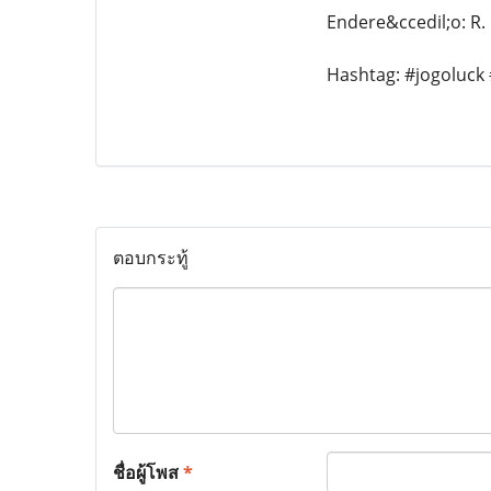
Endere&ccedil;o: R. 
Hashtag: #jogoluck
ตอบกระทู้
ชื่อผู้โพส
*