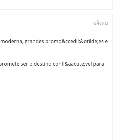
แจ้งลบ
ce moderna, grandes promo&ccedil;&otilde;es e
 promete ser o destino confi&aacute;vel para