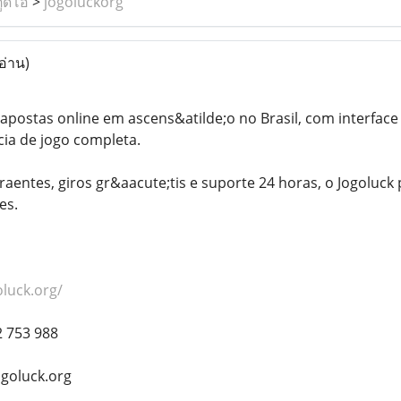
ูดิโอ
>
jogoluckorg
อ่าน)
e apostas online em ascens&atilde;o no Brasil, com interfa
ia de jogo completa.
aentes, giros gr&aacute;tis e suporte 24 horas, o Jogoluck
es.
oluck.org/
2 753 988
ogoluck.org