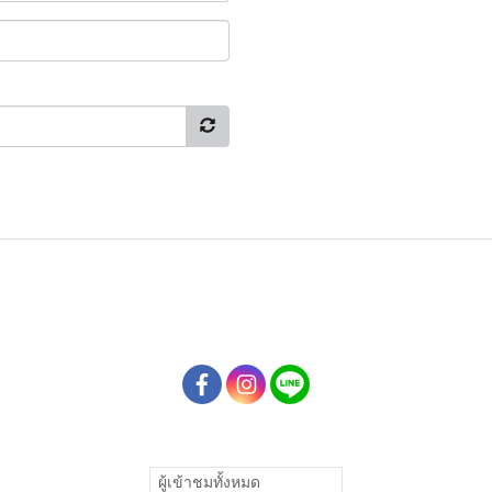
ผู้เข้าชมทั้งหมด