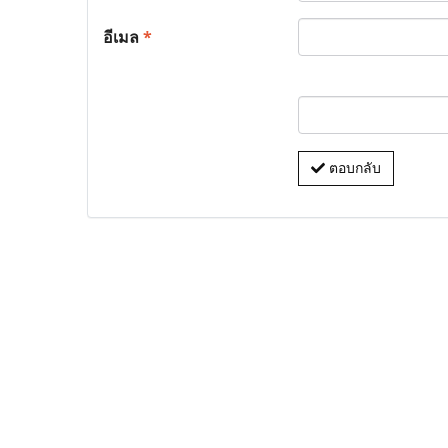
อีเมล
*
ตอบกลับ