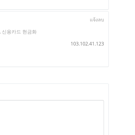
แจ้งลบ
.
신용카드 현금화
103.102.41.123