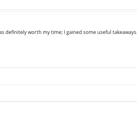
as definitely worth my time; I gained some useful takeaways