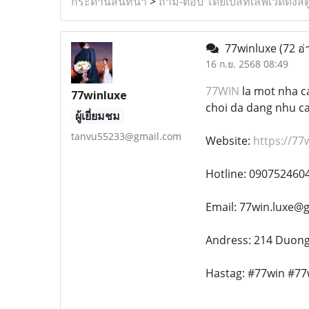
กระดานสนทนา
>
ถาม-ตอบ โดยเบสท์เลิฟเวดดิ้งสต
77winluxe
(72 อ่
16 ก.ย. 2568 08:49
77WIN
la mot nha ca
77winluxe
choi da dang nhu ca
ผู้เยี่ยมชม
tanvu55233@gmail.com
Website:
https://77
Hotline: 090752460
Email: 77win.luxe@
Andress: 214 Duong 
Hastag: #77win #77