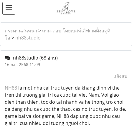
กระดานสนทนา
>
ถาม-ตอบ โดยเบสท์เลิฟเวดดิ้งสตูดิ
โอ
>
nh88studio
nh88studio
(68 อ่าน)
16 ก.ย. 2568 11:09
แจ้งลบ
NH88
la mot nha cai truc tuyen da khang dinh vi the
tren thi truong giai tri ca cuoc tai Viet Nam. Voi giao
dien than thien, toc do tai nhanh va he thong tro choi
da dang nhu ca cuoc the thao, casino truc tuyen, lo de,
game bai va slot game, NH88 dap ung duoc nhu cau
giai tri cua nhieu doi tuong nguoi choi.