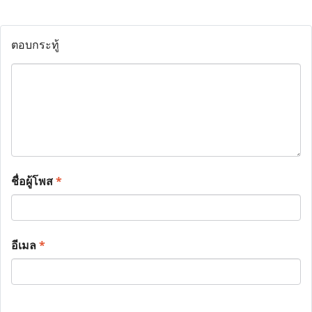
ตอบกระทู้
ชื่อผู้โพส
*
อีเมล
*