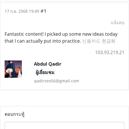
#1
17 ก.ย. 2568 19:49
แจ้งลบ
Fantastic content! I picked up some new ideas today
that I can actually put into practice.
신용카드 현금화
103.93.219.21
Abdul Qadir
ผู้เยี่ยมชม
qadirseo56@gmail.com
ตอบกระทู้