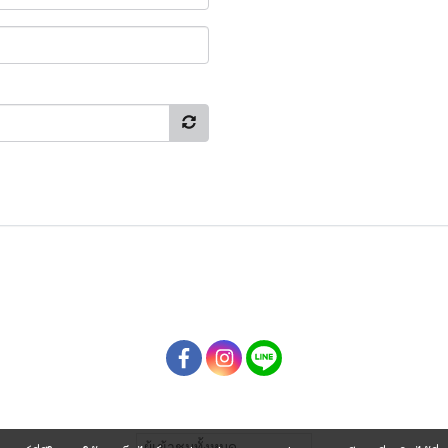
ผู้เข้าชมทั้งหมด