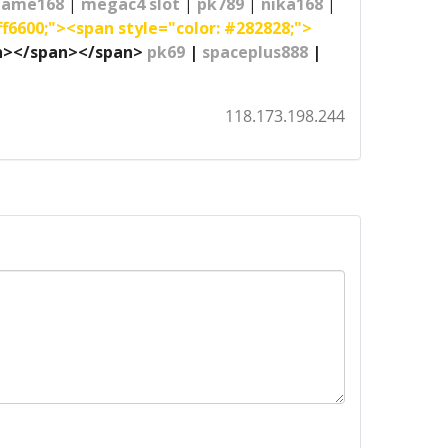
game168
|
megac4 slot
|
pk789
|
nika168
|
ff6600;"><span style="color: #282828;">
n></span></span>
pk69
|
spaceplus888
|
118.173.198.244