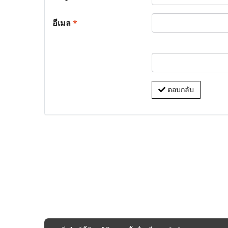
อีเมล
*
ตอบกลับ