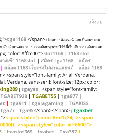
แจ้งลบ
0;">
tga1168
</span>
สล็อตค่ายดังแนะนำเลย ปั่นจนหลอน
ยดัง เว็บตรงแตกง่าย รวมสล็อตทุกค่ายไว้ที่นี่เว็บเดียวจบ สล็อตแตก
px; color: #ffcc00;">
slot1168
|
1168 slot
|
ทางเข้า 1168slot
|
สมัคร tga1168
|
สมัคร
|
สล็อต 1168 เว็บตรงไม่ผ่านเอเยนต์
|
สล็อต 1168
an>
<span style="font-family: Arial, Verdana,
al, Verdana, sans-serif; font-size: 12px; color:
king289
tgayes
<span style="font-family:
|
|
|
TGABET928
|
TGABET
55
|
tga877
|
et
|
tga911
|
tgalagaming
|
TGAKISS
|
|
tga77
|
tga95
</span></span>
tgaxbet
|
|
;">
<span style="color: #ed1c24;"><span
0000ff;"><span style="color: #ff6600;">
8
|
tgaslot369
|
tgabet
|
Tga357
|