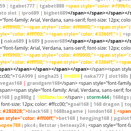
59
|
tgabet777
|
tgabet888
<span style="color: #f99b1c
to slot
|
ipro689
|
bigbet689
</span></span></span></
"font-family: Arial, Verdana, sans-serif; font-size: 12px; color
: #ff9900;"><span style="color: #ff0000;"><span style="c
yle="color: #ffff00;"><span style="color: #3366ff;">|
<sp
|
naka689
|
k689
|
power689
</span></span></span></
"font-family: Arial, Verdana, sans-serif; font-size: 12px; color
: #ff9900;"><span style="color: #ff0000;"><span style="c
yle="color: #ffff00;"><span style="color: #3366ff;"><spa
span></span></span></span></span>
</span><span style=
fcc00;">
TGA999
|
singha25
|
Imi689
|
naka777
|
slot168s
vegas168
|
grandgem168
</span>
<span style="font-family:
span><span style="font-family: Arial, Verdana, sans-serif; fon
e168
|
pg888g
|
1688starbet
</span>
storm444
168dgs
|
|
font-size: 12px; color: #ffcc00;">
goal168
|
168 dragon
|
to
: #282828;">
black168
|
1688sagame
|
london168
| <span 
n style="color: #ff00ff;">
bet168
|
hengjing168
|
pgslot
hopee788
pkc4
8etstar
beteasy24
<span style="font-fa
|
|
|
|