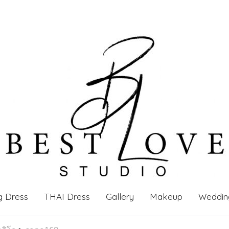
g Dress
THAI Dress
Gallery
Makeup
Weddin