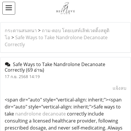
กระดานสนทนา
>
ถาม-ตอบ โดยเบสท์เลิฟเวดดิ้งสตูดิ
โอ
>
Safe Ways to Take Nandrolone Decanoate
Correctly
Safe Ways to Take Nandrolone Decanoate
Correctly
(69 อ่าน)
17 ก.ย. 2568 14:19
แจ้งลบ
<span dir="auto" style="vertical-align: inherit;"><span
dir="auto" style="vertical-align: inherit;">Safe ways to
take
nandrolone decanoate
correctly include
consulting a licensed healthcare provider, following
prescribed dosage, and never self-medicating. Always