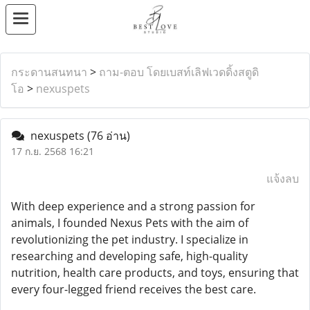
กระดานสนทนา
>
ถาม-ตอบ โดยเบสท์เลิฟเวดดิ้งสตูดิ
โอ
>
nexuspets
nexuspets
(76 อ่าน)
17 ก.ย. 2568 16:21
แจ้งลบ
With deep experience and a strong passion for
animals, I founded Nexus Pets with the aim of
revolutionizing the pet industry. I specialize in
researching and developing safe, high-quality
nutrition, health care products, and toys, ensuring that
every four-legged friend receives the best care.