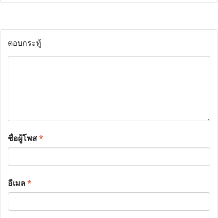
ตอบกระทู้
ชื่อผู้โพส
*
อีเมล
*