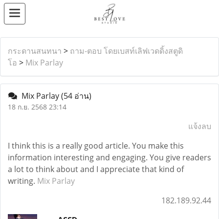
กระดานสนทนา
>
ถาม-ตอบ โดยเบสท์เลิฟเวดดิ้งสตูดิ
โอ
>
Mix Parlay
Mix Parlay
(54 อ่าน)
18 ก.ย. 2568 23:14
แจ้งลบ
I think this is a really good article. You make this
information interesting and engaging. You give readers
a lot to think about and I appreciate that kind of
writing.
Mix Parlay
182.189.92.44