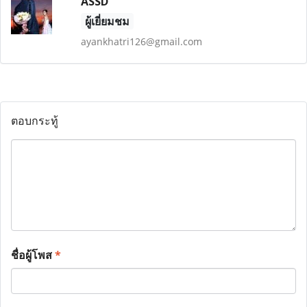
ASSD
ผู้เยี่ยมชม
ayankhatri126@gmail.com
ตอบกระทู้
ชื่อผู้โพส
*