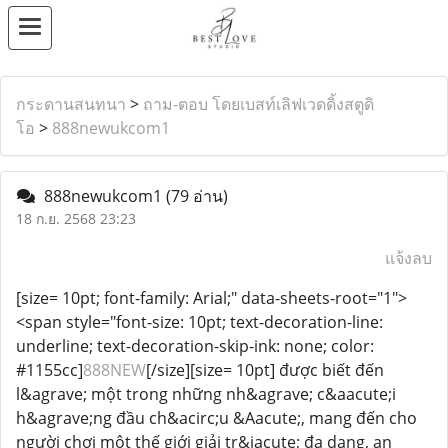
กระดานสนทนา
>
ถาม-ตอบ โดยเบสท์เลิฟเวดดิ้งสตูดิ
โอ
>
888newukcom1
888newukcom1
(79 อ่าน)
18 ก.ย. 2568 23:23
แจ้งลบ
[size= 10pt; font-family: Arial;" data-sheets-root="1">
<span style="font-size: 10pt; text-decoration-line:
underline; text-decoration-skip-ink: none; color:
#1155cc]
888NEW
[/size][size= 10pt] được biết đến
l&agrave; một trong những nh&agrave; c&aacute;i
h&agrave;ng đầu ch&acirc;u &Aacute;, mang đến cho
người chơi một thế giới giải tr&iacute; đa dạng, an