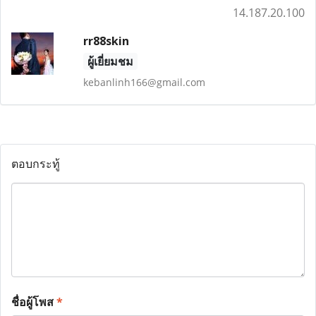
14.187.20.100
rr88skin
ผู้เยี่ยมชม
kebanlinh166@gmail.com
ตอบกระทู้
ชื่อผู้โพส
*