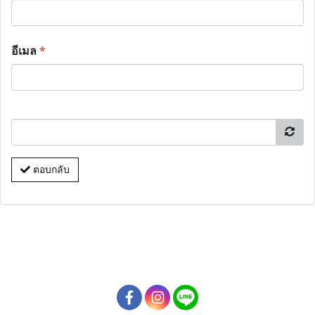
อีเมล
*
ตอบกลับ