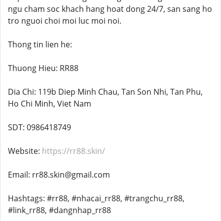
ngu cham soc khach hang hoat dong 24/7, san sang ho
tro nguoi choi moi luc moi noi.
Thong tin lien he:
Thuong Hieu: RR88
Dia Chi: 119b Diep Minh Chau, Tan Son Nhi, Tan Phu,
Ho Chi Minh, Viet Nam
SDT: 0986418749
Website:
https://rr88.skin/
Email: rr88.skin@gmail.com
Hashtags: #rr88, #nhacai_rr88, #trangchu_rr88,
#link_rr88, #dangnhap_rr88