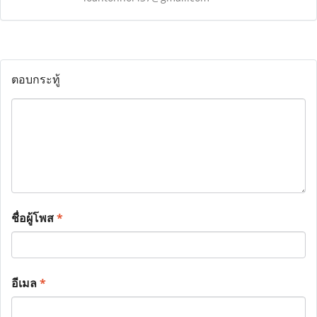
ตอบกระทู้
ชื่อผู้โพส
*
อีเมล
*