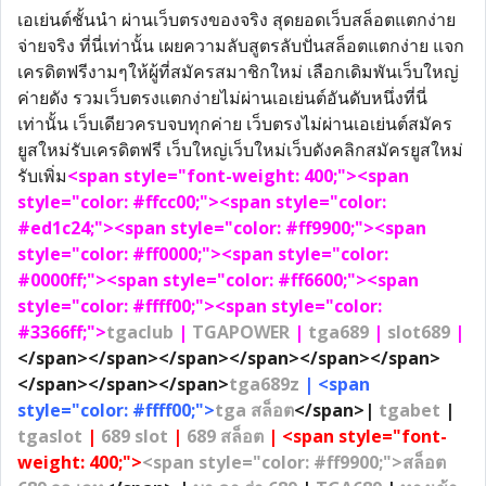
เอเย่นต์ชั้นนำ ผ่านเว็บตรงของจริง สุดยอดเว็บสล็อตแตกง่าย
จ่ายจริง ที่นี่เท่านั้น เผยความลับสูตรลับปั่นสล็อตแตกง่าย แจก
เครดิตฟรีงามๆให้ผู้ที่สมัครสมาชิกใหม่ เลือกเดิมพันเว็บใหญ่
ค่ายดัง รวมเว็บตรงแตกง่ายไม่ผ่านเอเย่นต์อันดับหนึ่งที่นี่
เท่านั้น เว็บเดียวครบจบทุกค่าย เว็บตรงไม่ผ่านเอเย่นต์สมัคร
ยูสใหม่รับเครดิตฟรี เว็บใหญ่เว็บใหม่เว็บดังคลิกสมัครยูสใหม่
รับเพิ่ม
<span style="font-weight: 400;">
<span
style="color: #ffcc00;"><span style="color:
#ed1c24;"><span style="color: #ff9900;"><span
style="color: #ff0000;"><span style="color:
#0000ff;"><span style="color: #ff6600;"><span
style="color: #ffff00;"><span style="color:
#3366ff;">
tgaclub
|
TGAPOWER
|
tga689
|
slot689
|
</span></span></span></span></span></span>
</span>
</span></span>
tga689z
| <span
style="color: #ffff00;">
tga สล็อต
</span>|
tgabet
|
tgaslot
|
689
slot
|
689 สล็อต
| <span style="font-
weight: 400;">
<span style="color: #ff9900;">
สล็อต