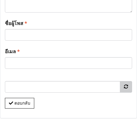
ชื่อผู้โพส
*
อีเมล
*
ตอบกลับ