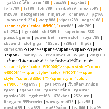
|
yak888 โค้ด
|
zean189
|
boss99
|
ezyxbet
|
fafa789
|
fat88
|
loki789
|
marbo999
|
mexico98
|
mk888
|
nextgen168
|
ninja168
|
ohana888
|
pg168
|
wowzeed1234
|
warp888
|
vipers789
|
vegas168
|
<span style="color: #ffff00;">
vsc888
|
win789
|
ufo234
|
tiger444
|
slot365th
|
superbonus888
|
punsuk game
|
power bet
|
reven slot
|
royal789
|
skywind
|
slot giga
|
188bet
|
789bet
|
flip69
|
climax789
</span>
</span>
</span></span>
</span>
</span> |
sabuy555
|
realtime168
|
wip89
|
ving888
|
เว็บตรงไม่ผ่านเอเย่นต์ ลิขสิทธิ์แท้รวมไว้ที่นี่หมดแล้ว
<span style="color: #ff0000;">
<span style="color:
#0000ff;"><span style="color: #ff00ff;">
<span
style="color: #3366ff;">
<span style="color:
#ff9900;">
tga199
|
Tgaslot199
|
เว็บสล็อตแตกบ่อย
|
tga15
|
tgabet888
|
tgastar สล็อต
|
tgastar
|
tgaslot369
|
tgabet168
|
678xbet
|
252auto
|
likegame999ทางเข้า
|
wowgame678
|
jazz55
|
meslot55
|
tga689
|
tga689สล็อต
|
tga666
|
tga99
|