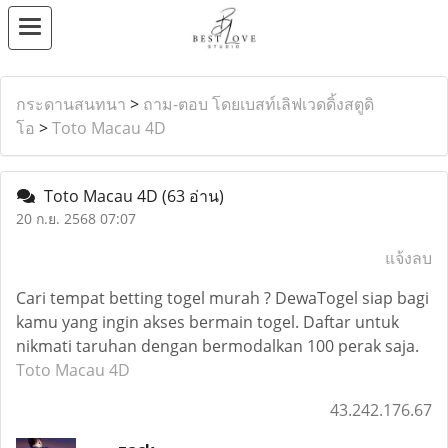
กระดานสนทนา
>
ถาม-ตอบ โดยเบสท์เลิฟเวดดิ้งสตูดิ
โอ
>
Toto Macau 4D
Toto Macau 4D
(63 อ่าน)
20 ก.ย. 2568 07:07
แจ้งลบ
Cari tempat betting togel murah ? DewaTogel siap bagi
kamu yang ingin akses bermain togel. Daftar untuk
nikmati taruhan dengan bermodalkan 100 perak saja.
Toto Macau 4D
43.242.176.67