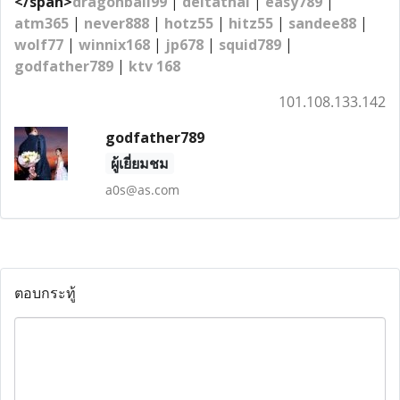
</span>
dragonball99
|
deltathai
|
easy789
|
atm365
|
never888
|
hotz55
|
hitz55
|
sandee88
|
wolf77
|
winnix168
|
jp678
|
squid789
|
godfather789
|
ktv 168
101.108.133.142
godfather789
ผู้เยี่ยมชม
a0s@as.com
ตอบกระทู้