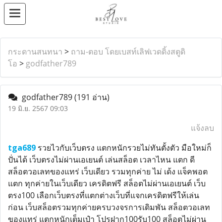
กระดานสนทนา
>
ถาม-ตอบ โดยเบสท์เลิฟเวดดิ้งสตูดิ
โอ
>
godfather789
godfather789
(191 อ่าน)
19 มิ.ย. 2567 09:03
แจ้งลบ
tga689
รวยไวกับเว็บตรง แตกหนักรวยไม่ทันตั้งตัว มือใหม่ก็
ปั่นได้ เว็บตรงไม่ผ่านเอเยนต์ เล่นสล็อต เวลาไหน แตก ดี
สล็อตวอเลทของแทร่ เว็บเดียว รวมทุกค่าย ไม่ เด้ง แจ็คพอต
แตก ทุกค่ายในเว็บเดียว เครดิตฟรี สล็อตไม่ผ่านเอเยนต์ เว็บ
ตรง100 เลือกเว็บตรงที่แตกต่างเว็บที่แจกเครดิตฟรีให้เล่น
ก่อน เว็บสล็อตรวมทุกค่ายครบวงจรการเดิมพัน สล็อตวอเลท
ของแทร่ แตกหนักเต็มเป๋า โปรฝาก100รับ100 สล็อตไม่ผ่าน