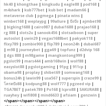
hk40
|
khongthae
|
kingkudu
|
eagle88
|
pod168
|
m4shark
|
kub777bet
|
kub bet
|
madam66
|
metaverse club
|
pgmega
|
pinata wins
|
winbet168
|
weplaypg
|
99allure
|
ปังปัง
|
ajmbet98
|
bigking1688
|
cairo987
|
dubai1688
|
prajao168
|
rg 888
|
slots2u
|
sanook456
|
slotsaiboon
|
super
autoslot
|
uwin29
|
vegas1688bet
|
pakyok118
|
flixy789
|
zombie900
|
flip789
|
neon24h
|
dubai687
|
m98
|
journeybet
|
gga69
|
topfunz
|
d2dvip 168
|
dgs 888
|
m98game
|
mangkontong999
|
pgslot99
|
mars444
|
amb168win
|
wolf88
|
easyslot88
|
pgslotgaming
|
91pg
|
911cp
|
obama98
|
proplay
|
shibet69
|
somwang168
|
bonus24h
|
lawin99
|
usa567
|
superspin
|
craze99
|
โครตปัง88
|
kodpung88
|
wolf777
|
pgzeed vip
|
TGA7BET
|
patek789
|
Po168
|
lcpro88
|
SAKURA88
|
ruayhey
|
wifi808
|
mind6633
|
afsiam
|
genzwin
|
</span>
</span></span>
</span>