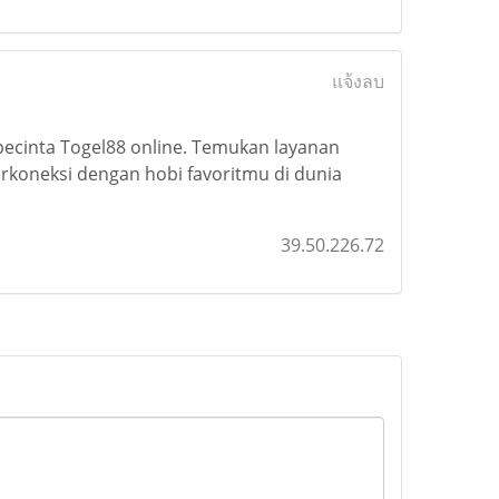
แจ้งลบ
 pecinta Togel88 online. Temukan layanan
erkoneksi dengan hobi favoritmu di dunia
39.50.226.72