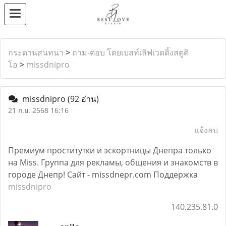
กระดานสนทนา
>
ถาม-ตอบ โดยเบสท์เลิฟเวดดิ้งสตูดิ
โอ
>
missdnipro
missdnipro
(92 อ่าน)
21 ก.ย. 2568 16:16
แจ้งลบ
Премиум проститутки и эскортницы Днепра только
на Miss. Группа для рекламы, общения и знакомств в
городе Днепр! Сайт - missdnepr.com Поддержка
missdnipro
140.235.81.0