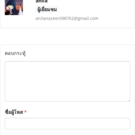
anila
ผู้เยี่ยมชม
anilanazeer098762@gmail.com
ตอบกระทู้
ชื่อผู้โพส
*