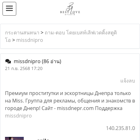
กระดานสนทนา
>
ถาม-ตอบ โดยเบสท์เลิฟเวดดิ้งสตูดิ
โอ
>
missdnipro
missdnipro
(86 อ่าน)
21 ก.ย. 2568 17:20
แจ้งลบ
Премиум проститутки и эскортницы Днепра только
на Miss. Группа для рекламы, общения и знакомств в
городе Днепр! Сайт - missdnepr.com Поддержка
missdnipro
140.235.81.0