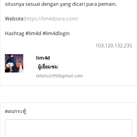
situsnya sesuai dengan yang dicari para pemain.
Website:
https://lim4dsore.com/
Hashtag #lim4d #lim4dlogin
103.120.132.235
lim4d
ผู้เยี่ยมชม
tele6sizi99@gmail.com
ตอบกระทู้