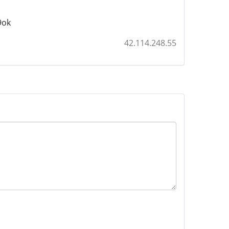
9ok
42.114.248.55