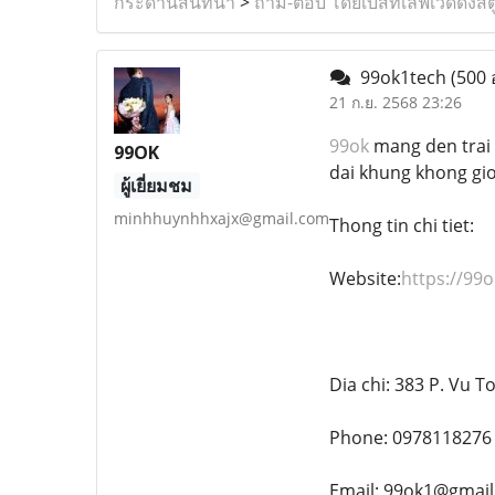
กระดานสนทนา
>
ถาม-ตอบ โดยเบสท์เลิฟเวดดิ้งสต
99ok1tech
(500 
21 ก.ย. 2568 23:26
99ok
mang den trai 
99OK
dai khung khong gio
ผู้เยี่ยมชม
minhhuynhhxajx@gmail.com
Thong tin chi tiet:
Website:
https://99o
Dia chi: 383 P. Vu 
Phone: 0978118276
Email: 99ok1@gmai