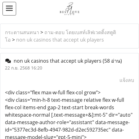
กระดานสนทนา
>
ถาม-ตอบ โดยเบสท์เลิฟเวดดิ้งสตูดิ
โอ
>
non uk casinos that accept uk players
non uk casinos that accept uk players
(58 อ่าน)
22 ก.ย. 2568 16:20
แจ้งลบ
<div class="flex max-w-full flex-col grow">
<div class="min-h-8 text-message relative flex w-full
flex-col items-end gap-2 text-start break-words
whitespace-normal [.text-message+&]:mt-5" dir="auto"
data-message-author-role="assistant" data-message-
id="5377ec3d-8efb-4947-982d-d2ec592735ec" data-
message-model-slug="gpt-5-mini">