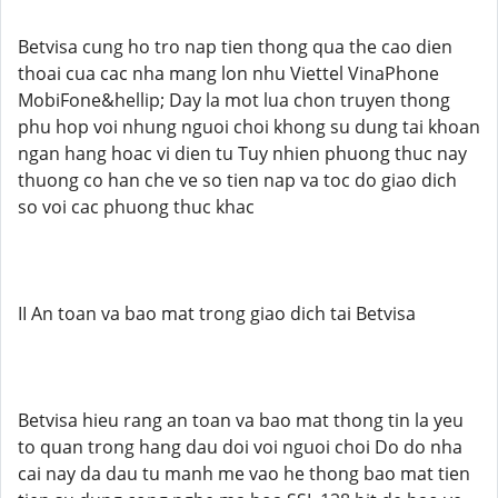
Betvisa cung ho tro nap tien thong qua the cao dien
thoai cua cac nha mang lon nhu Viettel VinaPhone
MobiFone&hellip; Day la mot lua chon truyen thong
phu hop voi nhung nguoi choi khong su dung tai khoan
ngan hang hoac vi dien tu Tuy nhien phuong thuc nay
thuong co han che ve so tien nap va toc do giao dich
so voi cac phuong thuc khac
II An toan va bao mat trong giao dich tai Betvisa
Betvisa hieu rang an toan va bao mat thong tin la yeu
to quan trong hang dau doi voi nguoi choi Do do nha
cai nay da dau tu manh me vao he thong bao mat tien