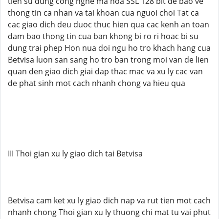
tien su dung cong nghe ma hoa SSL 128 bit de bao ve
thong tin ca nhan va tai khoan cua nguoi choi Tat ca
cac giao dich deu duoc thuc hien qua cac kenh an toan
dam bao thong tin cua ban khong bi ro ri hoac bi su
dung trai phep Hon nua doi ngu ho tro khach hang cua
Betvisa luon san sang ho tro ban trong moi van de lien
quan den giao dich giai dap thac mac va xu ly cac van
de phat sinh mot cach nhanh chong va hieu qua
III Thoi gian xu ly giao dich tai Betvisa
Betvisa cam ket xu ly giao dich nap va rut tien mot cach
nhanh chong Thoi gian xu ly thuong chi mat tu vai phut