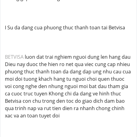
I Su da dang cua phuong thuc thanh toan tai Betvisa
BETVISA
luon dat trai nghiem nguoi dung len hang dau
Dieu nay duoc the hien ro net qua viec cung cap nhieu
phuong thuc thanh toan da dang dap ung nhu cau cua
moi doi tuong khach hang tu nguoi choi quen thuoc
voi cong nghe den nhung nguoi moi bat dau tham gia
ca cuoc truc tuyen Khong chi da dang ve hinh thuc
Betvisa con chu trong den toc do giao dich dam bao
qua trinh nap va rut tien dien ra nhanh chong chinh
xac va an toan tuyet doi