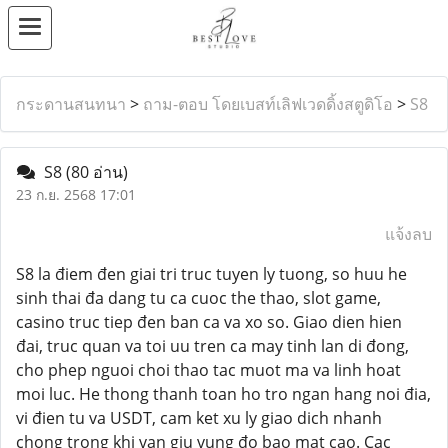
กระดานสนทนา
>
ถาม-ตอบ โดยเบสท์เลิฟเวดดิ้งสตูดิโอ
>
S8
S8
(80 อ่าน)
23 ก.ย. 2568 17:01
แจ้งลบ
S8 la điem đen giai tri truc tuyen ly tuong, so huu he
sinh thai đa dang tu ca cuoc the thao, slot game,
casino truc tiep đen ban ca va xo so. Giao dien hien
đai, truc quan va toi uu tren ca may tinh lan di đong,
cho phep nguoi choi thao tac muot ma va linh hoat
moi luc. He thong thanh toan ho tro ngan hang noi đia,
vi đien tu va USDT, cam ket xu ly giao dich nhanh
chong trong khi van giu vung đo bao mat cao. Cac