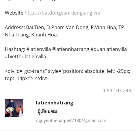
Website:
https://batdongsan.kiengiang.vn/
Address: Bai Tien, D.Pham Van Dong, P.Vinh Hoa, TP.
Nha Trang, Khanh Hoa.
Hashtag: #latienvilla #latiennhatrang #duanlatienvilla
#bietthulatienvilla
<div id="gtx-trans" style="position: absolute; left: -29px;
top: -14px;"> </div>
1.53.103.248
latiennhatrang
ผู้เยี่ยมชม
nguyenhieuaquvt7130@gmail.com