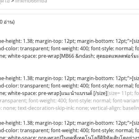
ูดิโอ
>
linkmb66mba
0 อ่าน)
ine-height: 1.38; margin-top: 12pt; margin-bottom: 12pt;">[size
color: transparent; font-weight: 400; font-style: normal; f
eline; white-space: pre-wrap]MB66 &ndash; สุดยอดแพลตฟอร์ม
ine-height: 1.38; margin-top: 12pt; margin-bottom: 12pt;">[size
color: transparent; font-weight: 400; font-style: normal; f
line; white-space: pre-wrap]แนะนำแบรนด์ [/size]
[size= 11pt; f
ansparent; font-weight: 400; font-style: normal; font-variant
: none; text-decoration-skip-ink: none; vertical-align: basel
ine-height: 1.38; margin-top: 12pt; margin-bottom: 12pt;">[size
color: transparent; font-weight: 400; font-style: normal; f
ine; white-space: pre-wrap]ในยุคที่เทคโนโลยีดิจิทัลเติบโตอย่างร