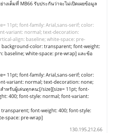
างเต็มที่ MB66 รับประกันว่าจะไม่เปิดเผยข้อมูล
ze= 11pt; font-family: Arial,sans-serif; color:
nt-variant: normal; text-decoration:
tical-align: baseline; white-space: pre-
00; background-color: transparent; font-weight:
gn: baseline; white-space: pre-wrap] และข้อ
= 11pt; font-family: Arial,sans-serif; color:
ont-variant: normal; text-decoration: none;
หรับผู้เล่นทุกคน:[/size][size= 11pt; font-
ht: 400; font-style: normal; font-variant:
: transparent; font-weight: 400; font-style:
ite-space: pre-wrap]
130.195.212.66