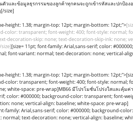
วนตัวและข้อมูลธุรกรรมของลูกค้าทุกคนจะถูกเข้ารหัสและปกป้องอย่
[/size]
line-height: 1.38; margin-top: 12pt; margin-bottom: 12pt;">
[si
color: transparent; font-weight: 400; font-style: normal; fo
ext-decoration-skip: none; text-decoration-skip-ink: none; ver
size]
[size= 11pt; font-family: Arial,sans-serif; color: #0000
mal; font-variant: normal; text-decoration: none; vertical-ali
ine-height: 1.38; margin-top: 12pt; margin-bottom: 12pt;">[size
color: transparent; font-weight: 400; font-style: normal; f
line; white-space: pre-wrap]MB66 มีโปรโมชั่นโปร่งใสและคุ้มค่าสำ
erif; color: #000000; background-color: transparent; font-weig
ion: none; vertical-align: baseline; white-space: pre-wrap]
ont-family: Arial,sans-serif; color: #000000; background-color
: normal; text-decoration: none; vertical-align: baseline; wh