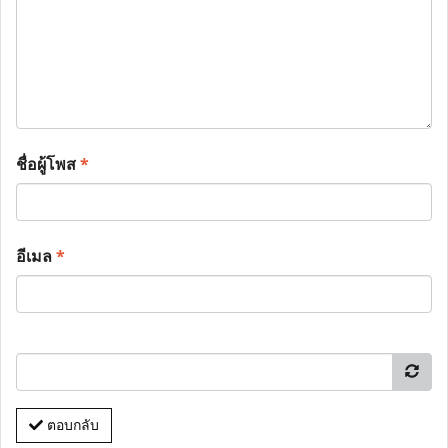
ชื่อผู้โพส
*
อีเมล
*
ตอบกลับ