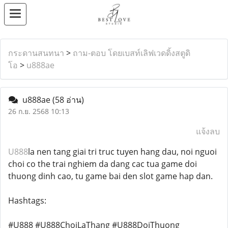
กระดานสนทนา
>
ถาม-ตอบ โดยเบสท์เลิฟเวดดิ้งสตูดิ
โอ
>
u888ae
u888ae
(58 อ่าน)
26 ก.ย. 2568 10:13
แจ้งลบ
U888
la nen tang giai tri truc tuyen hang dau, noi nguoi
choi co the trai nghiem da dang cac tua game doi
thuong dinh cao, tu game bai den slot game hap dan.
Hashtags:
#U888 #U888ChoiLaThang #U888DoiThuong