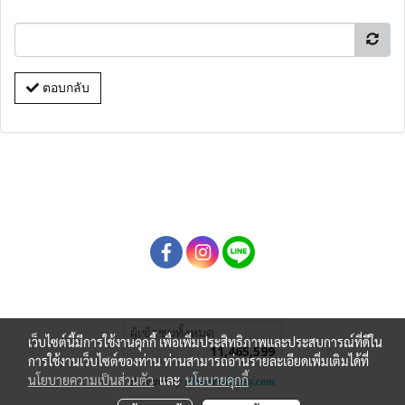
ตอบกลับ
ผู้เข้าชมทั้งหมด
เว็บไซต์นี้มีการใช้งานคุกกี้ เพื่อเพิ่มประสิทธิภาพและประสบการณ์ที่ดีใน
11,465,599
การใช้งานเว็บไซต์ของท่าน ท่านสามารถอ่านรายละเอียดเพิ่มเติมได้ที่
นโยบายความเป็นส่วนตัว
และ
นโยบายคุกกี้
Powered by
MakeWebEasy.com